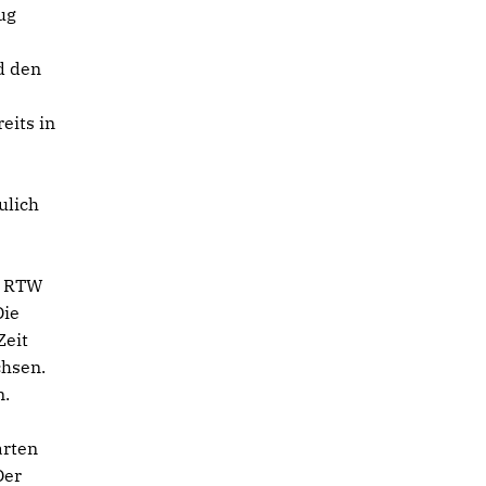
ug
d den
eits in
ulich
e RTW
Die
Zeit
chsen.
n.
arten
Der