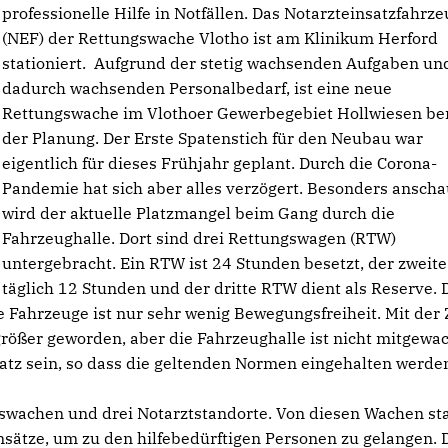
professionelle Hilfe in Notfällen. Das Notarzteinsatzfahrze
(NEF) der Rettungswache Vlotho ist am Klinikum Herford
stationiert. Aufgrund der stetig wachsenden Aufgaben un
dadurch wachsenden Personalbedarf, ist eine neue
Rettungswache im Vlothoer Gewerbegebiet Hollwiesen ber
der Planung. Der Erste Spatenstich für den Neubau war
eigentlich für dieses Frühjahr geplant. Durch die Corona-
Pandemie hat sich aber alles verzögert. Besonders anscha
wird der aktuelle Platzmangel beim Gang durch die
Fahrzeughalle. Dort sind drei Rettungswagen (RTW)
untergebracht. Ein RTW ist 24 Stunden besetzt, der zweit
täglich 12 Stunden und der dritte RTW dient als Reserve. 
 Fahrzeuge ist nur sehr wenig Bewegungsfreiheit. Mit der 
rößer geworden, aber die Fahrzeughalle ist nicht mitgewa
atz sein, so dass die geltenden Normen eingehalten werde
gswachen und drei Notarztstandorte. Von diesen Wachen st
insätze, um zu den hilfebedürftigen Personen zu gelangen. 