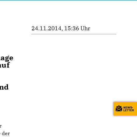
24.11.2014, 15:36 Uhr
lage
auf
und
r
– der