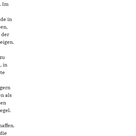
. Im
de in
sen,
 der
eigen.
zu
, in
rte
rgern
n als
den
egel.
haffen.
die