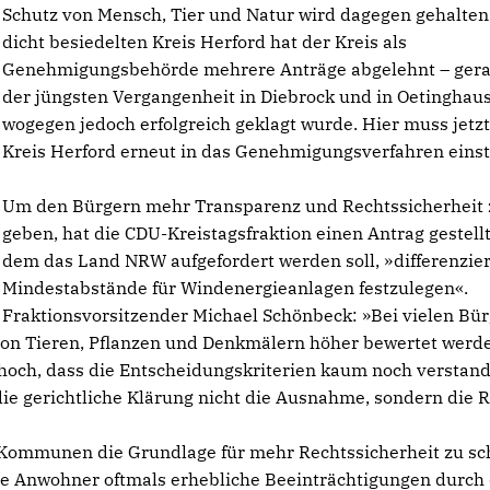
Schutz von Mensch, Tier und Natur wird dagegen gehalten
dicht besiedelten Kreis Herford hat der Kreis als
Genehmigungsbehörde mehrere Anträge abgelehnt – gera
der jüngsten Vergangenheit in Diebrock und in Oetinghau
wogegen jedoch erfolgreich geklagt wurde. Hier muss jetzt
Kreis Herford erneut in das Genehmigungsverfahren einst
Um den Bürgern mehr Transparenz und Rechtssicherheit 
geben, hat die CDU-Kreistagsfraktion einen Antrag gestellt
dem das Land NRW aufgefordert werden soll, »differenzie
Mindestabstände für Windenergieanlagen festzulegen«.
Fraktionsvorsitzender Michael Schönbeck: »Bei vielen Bü
von Tieren, Pflanzen und Denkmälern höher bewertet werde
o hoch, dass die Entscheidungskriterien kaum noch verstan
ie gerichtliche Klärung nicht die Ausnahme, sondern die R
ie Kommunen die Grundlage für mehr Rechtssicherheit zu sc
ie Anwohner oftmals erhebliche Beeinträchtigungen durch 