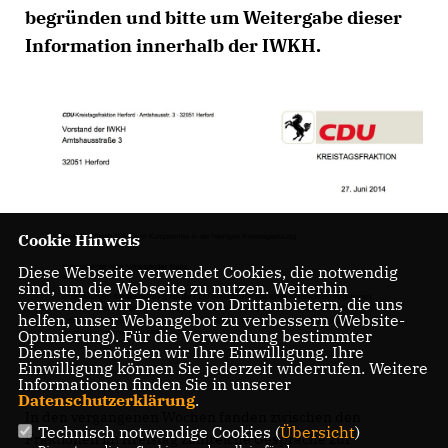
begründen und bitte um Weitergabe dieser
Information innerhalb der IWKH.
Cookie Hinweis
Diese Webseite verwendet Cookies, die notwendig
sind, um die Webseite zu nutzen. Weiterhin
verwenden wir Dienste von Drittanbietern, die uns
helfen, unser Webangebot zu verbessern (Website-
Optmierung). Für die Verwendung bestimmter
Dienste, benötigen wir Ihre Einwilligung. Ihre
Einwilligung können Sie jederzeit widerrufen. Weitere
Informationen finden Sie in unserer
Datenschutzerklärung
.
In den vergangenen Wochen fanden zwischen den
Technisch notwendige Cookies (
Übersicht
)
Fraktionen im Kreistag zahlreiche Gespräche zur