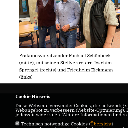
Fraktionsvorsitzender Michael Schönbeck
(mitte), mit seinen Stellvertretern Joachim
Sprengel (rechts) und Friedhelm Eickmann
(links)
Cookie Hinweis
Diese Webseite verwendet Cookies, die notwendig si
Webangebot zu verbessern (Website-Optmierung). Fü
IMPRESSUM
DATENSCHUTZ
jederzeit widerrufen. Weitere Informationen finden
KONTAKT
Technisch notwendige Cookies (
Übersicht
)