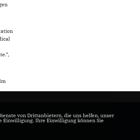
igen
tation
dical
e.“,
elm
enste von Drittanbietern, die uns helfen, unser
Einwilligung. Ihre Einwilligung können Sie