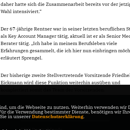
daher hatte sich die Zusammenarbeit bereits vor der jetz
Wahl intensiviert.“
Der 67-jährige Rentner war in seiner letzten beruflichen S
als Key Account Manager tätig, aktuell ist er als Senior Me
Berater tätig. „Ich habe in meinem Berufsleben viele
Erfahrungen gesammelt, die ich hier nun einbringen möcht
erläutert Sprengel.
Der bisherige zweite Stellvertretende Vorsitzende Friedh
Eickmann wird diese Funktion weiterhin ausüben und
komplettiert somit das Team der Vorsitzenden.
nd, um die Webseite zu nutzen. Weiterhin verwenden wir Di
r die Verwendung bestimmter Dienste, benötigen wir Ihre 
CDU NRW
 Sie in unserer
Datenschutzerklärung
.
CDU Deutschlands